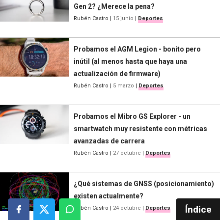
Gen 2? ¿Merece la pena?
Rubén Castro
|
15 junio
|
Deportes
Probamos el AGM Legion - bonito pero
inútil (al menos hasta que haya una
actualización de firmware)
Rubén Castro
|
5 marzo
|
Deportes
Probamos el Mibro GS Explorer - un
smartwatch muy resistente con métricas
avanzadas de carrera
Rubén Castro
|
27 octubre
|
Deportes
¿Qué sistemas de GNSS (posicionamiento)
existen actualmente?
Índice
Rubén Castro
|
24 octubre
|
Deportes