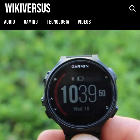
WikiVersus
Garmin Forerunner 735XT
Ver precio
AUDIO
GAMING
TECNOLOGÍA
VIDEOS