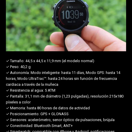
✓ Tamaño:
44,5 x 44,5 x 11,9 mm (el modelo normal)
✓ Peso:
40,2 g
✓ Autonomía:
Modo inteligente: hasta 11 días, Modo GPS: hasta 14
horas, Modo UltraTrac™: hasta 24 horas sin función de frecuencia
cardiaca a través de la muñeca
✓ Resistencia al agua:
5 ATM
✓ Pantalla:
31,1 mm de diámetro (1,23 pulgadas), resolución 215x180
píxeles a color
✓ Memoria:
hasta 80 horas de datos de actividad
✓ Posicionamiento:
GPS + GLONASS
✓ Sensores:
acelerómetro, senor óptico de pulsaciones, brújula
✓ Conectividad:
Bluetooth Smart, ANT+
✓ Smartwatch:
compatible con iPhone y Android, notificaciones,