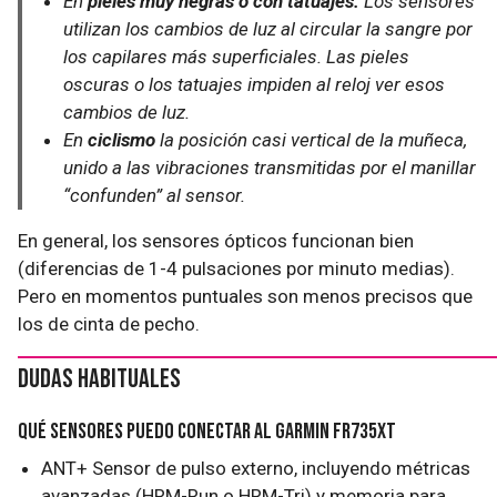
En
pieles muy negras o con tatuajes.
Los sensores
utilizan los cambios de luz al circular la sangre por
los capilares más superficiales. Las pieles
oscuras o los tatuajes impiden al reloj ver esos
cambios de luz.
En
ciclismo
la posición casi vertical de la muñeca,
unido a las vibraciones transmitidas por el manillar
“confunden” al sensor.
En general, los sensores ópticos funcionan bien
(diferencias de 1-4 pulsaciones por minuto medias).
Pero en momentos puntuales son menos precisos que
los de cinta de pecho.
Dudas habituales
Qué sensores puedo conectar al Garmin FR735XT
ANT+ Sensor de pulso externo, incluyendo métricas
avanzadas (HRM-Run o HRM-Tri) y memoria para