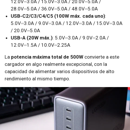
12.0V⎓3.0A / 15.0V⎓3.0A / 20.0V⎓5.0A /
28.0V⎓5.0A / 36.0V⎓5.0A / 48.0V⎓5.0A
USB-C2/C3/C4/C5 (100W máx. cada uno)
:
5.0V⎓3.0A / 9.0V⎓3.0A / 12.0V⎓3.0A / 15.0V⎓3.0A
/ 20.0V⎓5.0A
USB-A (20W máx.)
: 5.0V⎓3.0A / 9.0V⎓2.0A /
12.0V⎓1.5A / 10.0V⎓2.25A
La
potencia máxima total de 500W
convierte a este
cargador en algo realmente excepcional, con la
capacidad de alimentar varios dispositivos de alto
rendimiento al mismo tiempo.