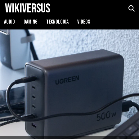
WikiVersus
UGREEN Nexode 500W
Ver precio
AUDIO
GAMING
TECNOLOGÍA
VIDEOS