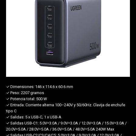
✓ Dimensiones:
146 x 114.6 x 60.6 mm
✓ Peso:
2207 gramos
✓ Potencia total:
500 W
✓ Entrada:
Corriente alterna 100–240V y 50/60Hz. Clavija de enchufe
tipo C
✓ Salidas:
5 x USB-C, 1 x USB-A
✓ Salidas USB-C1:
5.0V=3.0A / 9.0V=3.0A / 12.0V=3.0A / 15.0V=3.0A /
20.0V=5.0A / 28.0V=5.0A / 36.0V=5.0A / 48.0V=5.0A 240W Max
✓ Salidas USB-C2/C3/C4/C5:
5.0V=3.0A / 9.0V=3.0A / 12.0V=3.0A /