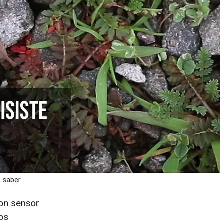
isiste
e saber
con sensor
os