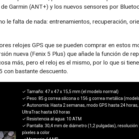
 de Garmin (ANT+) y los nuevos sensores por Bluetoo
o le falta de nada: entrenamientos, recuperación, orie
jores relojes GPS que se pueden comprar en estos m
rsión nueva (Fenix 5 Plus) que añade la función de re
osa más, pero el reloj es el mismo, por lo que si tien
 5 con bastante descuento.
✓ Tamaño:
47 x 47 x 15,5 mm (el modelo normal)
✓ Peso:
85 g correa silicona o 156 g correa metálica (model
✓ Autonomía:
Hasta 2 semanas, modo GPS hasta 24 horas
UltraTrac hasta 60 horas
✓ Resistencia al agua:
10 ATM
✓ Pantalla:
30,4 mm de diámetro (1,2 pulgadas), resolució
píxeles a color