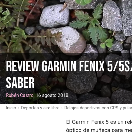
Review Garmin Fenix 5/5S/
saber
Rubén Castro
, 16 agosto 2018
Inicio
›
Deportes y aire libre
›
Relojes deportivos con GPS y pul
El Garmin Fenix 5 es un r
óptico de muñeca para med