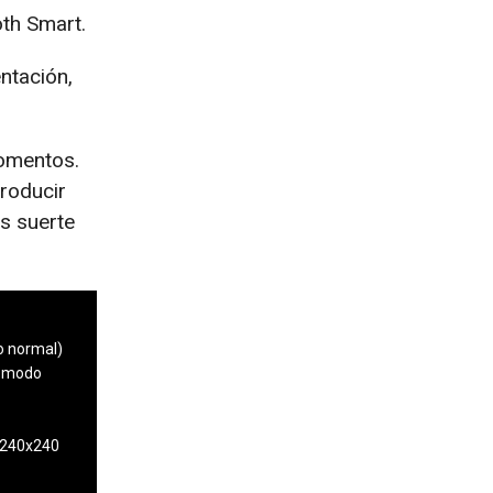
th Smart.
ntación,
omentos.
producir
es suerte
o normal)
, modo
n 240x240