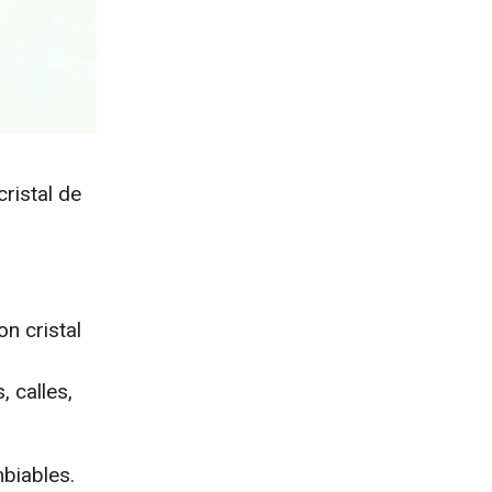
ristal de
n cristal
 calles,
biables.