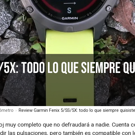
5X: todo lo que siempre qu
sómetro
›
Review Garmin Fenix 5/5S/5X: todo lo que siempre quisist
eloj muy completo que no defraudará a nadie. Cuenta 
ir las pulsaciones, pero también es compatible con l