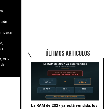
co,
rsión
 música,
d,
cia
ÚLTIMOS ARTÍCULOS
s, VO2
 de
La RAM de 2027 ya está vendida: los