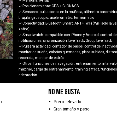
✓ Memoria:
64 MB
✓ Posicionamiento:
GPS + GLONASS
✓ Sensores:
pulsaciones en la muñeca, altímetro barométri
brújula, giroscopio, acelerómetro, termómetro
✓ Conectividad:
Bluetooth Smart, ANT+, WiFi (WiFi solo la ve
zafiro)
✓ Smartwatch:
compatible con iPhone y Android, control de
notificaciones, sincronización, LiveTrack, Group LiveTrack
✓ Pulsera actividad:
contador de pasos, control de inactivida
monitor de sueño, calorías quemadas, pisos subidos, distan
recorrida, monitor de estrés
✓ Otros:
funciones de navegación, entrenamiento, intervalo
máximo, carga de entrenamiento, training effect, funciones
orientación
No me gusta
o
Precio elevado
Gran tamaño y peso