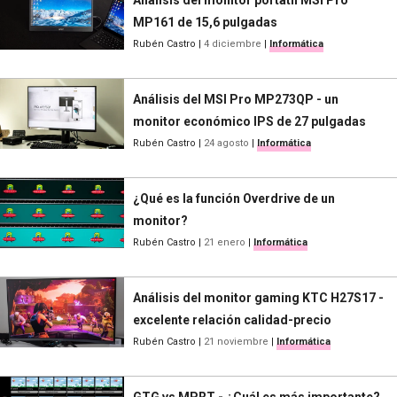
MP161 de 15,6 pulgadas
Rubén Castro
|
4 diciembre
|
Informática
Análisis del MSI Pro MP273QP - un
monitor económico IPS de 27 pulgadas
Rubén Castro
|
24 agosto
|
Informática
¿Qué es la función Overdrive de un
monitor?
Rubén Castro
|
21 enero
|
Informática
Análisis del monitor gaming KTC H27S17 -
excelente relación calidad-precio
Rubén Castro
|
21 noviembre
|
Informática
GTG vs MPRT - ¿Cuál es más importante?