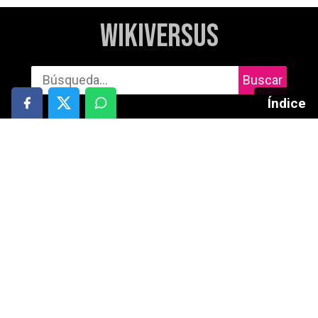
WikiVersus
Buscar
Índice
Informática
Cuidado personal
Móviles
Salud
Gaming
Motor
Audio
Deportes y aire libre
Tablets
Entretenimiento
TV
Redes Sociales
Fotografía y vídeo
Libros
Electrónica y gadgets
Bebé