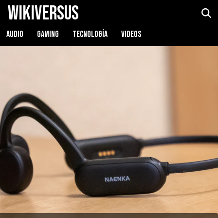
WikiVersus
Naenka Runner Pro
Ver precio
AUDIO
GAMING
TECNOLOGÍA
VIDEOS