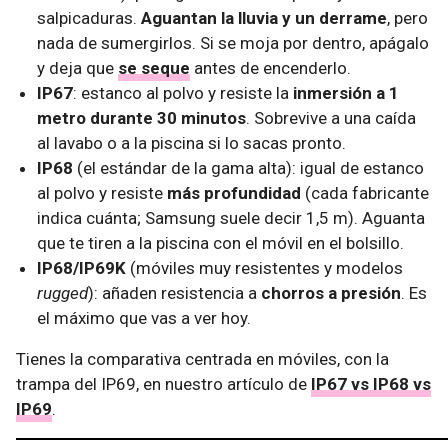
salpicaduras.
Aguantan la lluvia y un derrame
, pero
nada de sumergirlos. Si se moja por dentro, apágalo
y deja que
se seque
antes de encenderlo.
IP67
: estanco al polvo y resiste la
inmersión a 1
metro durante 30 minutos
. Sobrevive a una caída
al lavabo o a la piscina si lo sacas pronto.
IP68
(el estándar de la gama alta): igual de estanco
al polvo y resiste
más profundidad
(cada fabricante
indica cuánta; Samsung suele decir 1,5 m). Aguanta
que te tiren a la piscina con el móvil en el bolsillo.
IP68/IP69K
(móviles muy resistentes y modelos
rugged
): añaden resistencia a
chorros a presión
. Es
el máximo que vas a ver hoy.
Tienes la comparativa centrada en móviles, con la
trampa del IP69, en nuestro artículo de
IP67 vs IP68 vs
IP69
.