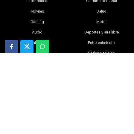
Informática
Cuidado personal
Móviles
Salud
Gaming
Motor
Audio
Deportes y aire libre
Tablets
Entretenimiento
TV
Redes Sociales
Fotografía y vídeo
Libros
Electrónica y gadgets
Bebé
Inteligencia artificial
Blog
Ciencia
Ofertas
Hogar
Tiendas online
Índice
|
Contacta con nosotros
|
Política de privacidad