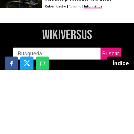
Rubén Castro
|
13 junio
|
Informática
WikiVersus
Buscar
Índice
Informática
Cuidado personal
Móviles
Salud
Gaming
Motor
Audio
Deportes y aire libre
Tablets
Entretenimiento
TV
Redes Sociales