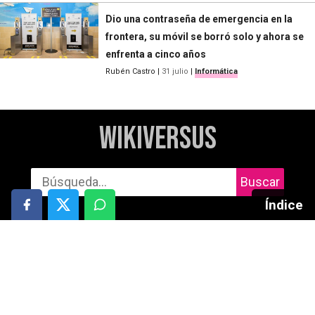
Dio una contraseña de emergencia en la
frontera, su móvil se borró solo y ahora se
enfrenta a cinco años
Rubén Castro
|
31 julio
|
Informática
WikiVersus
Buscar
Índice
Informática
Cuidado personal
Móviles
Salud
Gaming
Motor
Audio
Deportes y aire libre