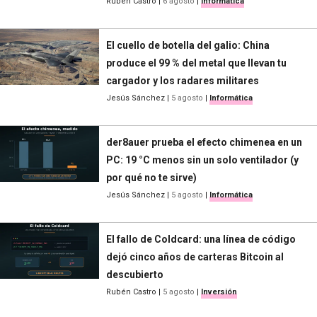
Rubén Castro
|
6 agosto
|
Informática
El cuello de botella del galio: China
produce el 99 % del metal que llevan tu
cargador y los radares militares
Jesús Sánchez
|
5 agosto
|
Informática
der8auer prueba el efecto chimenea en un
PC: 19 °C menos sin un solo ventilador (y
por qué no te sirve)
Jesús Sánchez
|
5 agosto
|
Informática
El fallo de Coldcard: una línea de código
dejó cinco años de carteras Bitcoin al
descubierto
Rubén Castro
|
5 agosto
|
Inversión