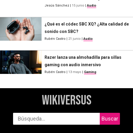
Jesús Sánchez
|
15 junio
|
Audio
¿Qué es el códec SBC XQ? ¿Alta calidad de
sonido con SBC?
Rubén Castro
|
21 junio
|
Audio
Razer lanza una almohadilla para sillas
gaming con audio inmersivo
Rubén Castro
|
13 mayo
|
Gaming
WikiVersus
Buscar