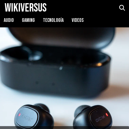
WikiVersus
QCY QS2 (T2C)
Ver precio
AUDIO
GAMING
TECNOLOGÍA
VIDEOS