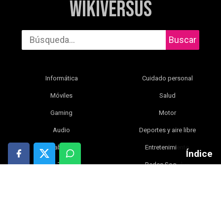
WikiVersus
Buscar
Informática
Cuidado personal
Móviles
Salud
Gaming
Motor
Audio
Deportes y aire libre
Tablets
Entretenimiento
Índice
TV
Redes Sociales
Fotografía y vídeo
Libros
Electrónica y gadgets
Bebé
Inteligencia artificial
Blog