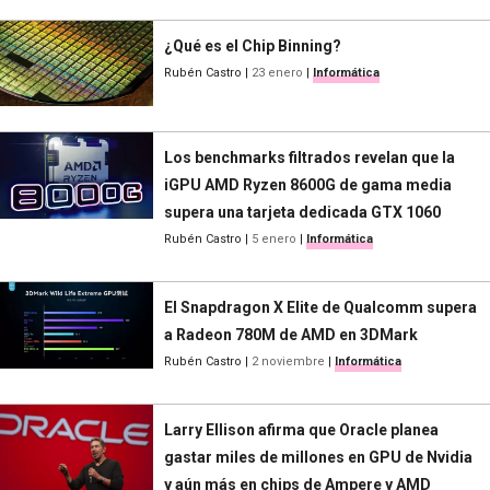
¿Qué es el Chip Binning?
Rubén Castro
|
23 enero
|
Informática
Los benchmarks filtrados revelan que la
iGPU AMD Ryzen 8600G de gama media
supera una tarjeta dedicada GTX 1060
Rubén Castro
|
5 enero
|
Informática
El Snapdragon X Elite de Qualcomm supera
a Radeon 780M de AMD en 3DMark
Rubén Castro
|
2 noviembre
|
Informática
Larry Ellison afirma que Oracle planea
gastar miles de millones en GPU de Nvidia
y aún más en chips de Ampere y AMD