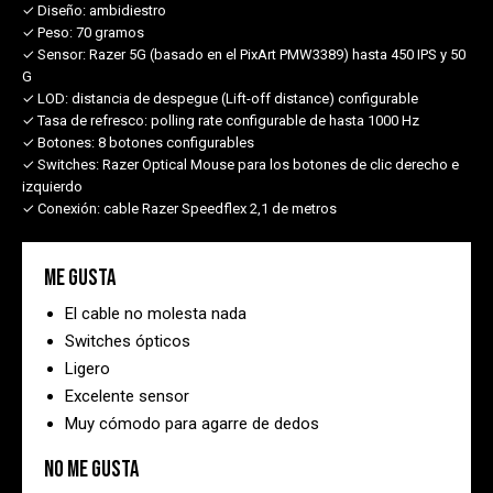
✓ Diseño:
ambidiestro
✓ Peso:
70 gramos
✓ Sensor:
Razer 5G (basado en el PixArt PMW3389) hasta 450 IPS y 50
G
✓ LOD:
distancia de despegue (Lift-off distance) configurable
✓ Tasa de refresco:
polling rate configurable de hasta 1000 Hz
✓ Botones:
8 botones configurables
✓ Switches:
Razer Optical Mouse para los botones de clic derecho e
izquierdo
✓ Conexión:
cable Razer Speedflex 2,1 de metros
Me gusta
El cable no molesta nada
Switches ópticos
Ligero
Excelente sensor
Muy cómodo para agarre de dedos
No me gusta