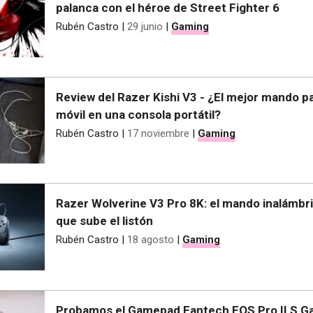
palanca con el héroe de Street Fighter 6
Rubén Castro
|
29 junio
|
Gaming
Review del Razer Kishi V3 - ¿El mejor mando pa
móvil en una consola portátil?
Rubén Castro
|
17 noviembre
|
Gaming
Razer Wolverine V3 Pro 8K: el mando inalámbr
que sube el listón
Rubén Castro
|
18 agosto
|
Gaming
Probamos el Gamepad Fantech EOS Pro II S G