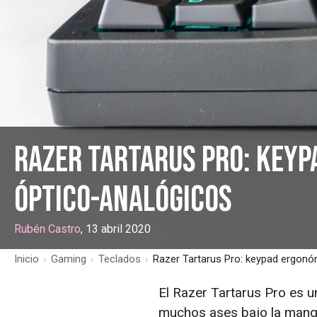
Razer Tartarus Pro: key
óptico-analógicos
Rubén Castro
, 13 abril 2020
Inicio
›
Gaming
›
Teclados
›
Razer Tartarus Pro: keypad ergonó
El Razer Tartarus Pro es 
muchos ases bajo la mang