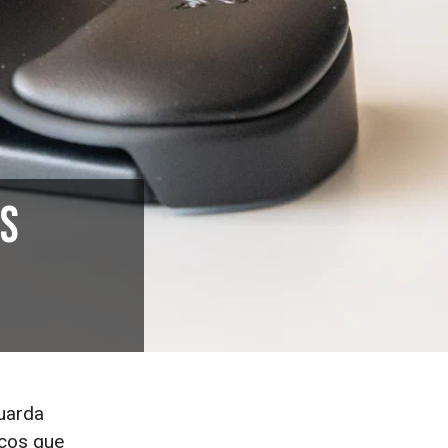
es
guarda
icos que