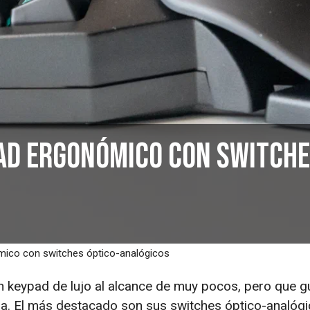
pad ergonómico con switch
mico con switches óptico-analógicos
un keypad de lujo al alcance de muy pocos, pero que 
a. El más destacado son sus switches óptico-analóg