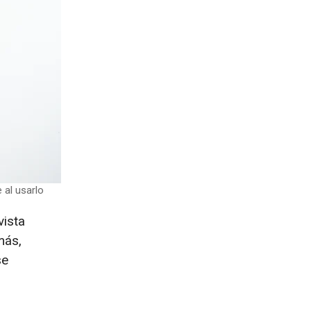
 al usarlo
vista
más,
se