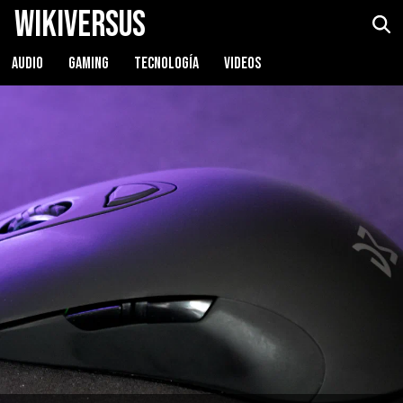
WikiVersus
Dream Machines DM1 FPS
Ver precio
AUDIO
GAMING
TECNOLOGÍA
VIDEOS