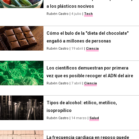
a los plásticos nocivos
Rubén Castro
|
4 julio
|
Tech
Cómo el bulo de la "dieta del chocolate"
engañó a millones de personas
Rubén Castro
|
19 abril
|
Ciencia
Los científicos demuestran por primera
vez que es posible recoger el ADN del aire
Rubén Castro
|
7 abril
|
Ciencia
Tipos de alcohol: etílico, metílico,
isopropílico
Rubén Castro
|
14 marzo
|
Salud
La frecuencia cardiaca en reposo puede