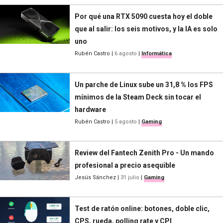
Por qué una RTX 5090 cuesta hoy el doble
que al salir: los seis motivos, y la IA es solo
uno
Rubén Castro
|
6 agosto
|
Informática
Un parche de Linux sube un 31,8 % los FPS
mínimos de la Steam Deck sin tocar el
hardware
Rubén Castro
|
5 agosto
|
Gaming
Review del Fantech Zenith Pro - Un mando
profesional a precio asequible
Jesús Sánchez
|
31 julio
|
Gaming
Test de ratón online: botones, doble clic,
CPS, rueda, polling rate y CPI