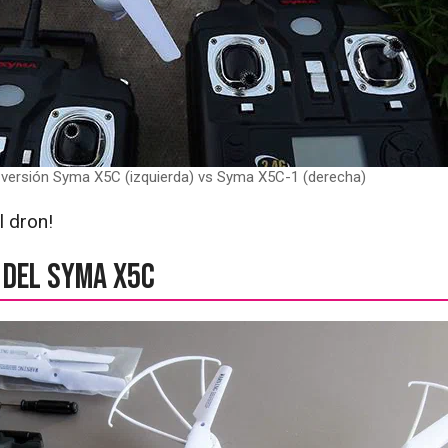
 versión Syma X5C (izquierda) vs Syma X5C-1 (derecha)
l dron!
a del Syma X5C