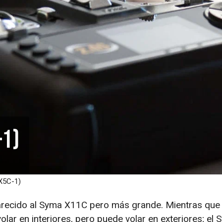
-1)
X5C-1)
arecido al Syma X11C pero más grande. Mientras que
lar en interiores, pero puede volar en exteriores; el