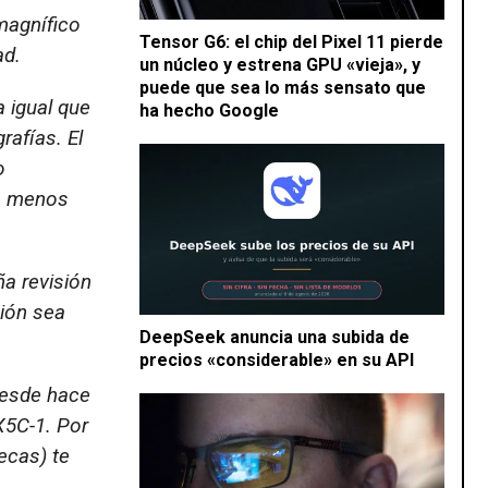
magnífico
Tensor G6: el chip del Pixel 11 pierde
ad.
un núcleo y estrena GPU «vieja», y
puede que sea lo más sensato que
 igual que
ha hecho Google
rafías. El
o
ra menos
a revisión
ión sea
DeepSeek anuncia una subida de
precios «considerable» en su API
desde hace
X5C-1. Por
ecas) te