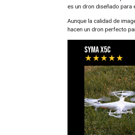
es un dron diseñado para e
Aunque la calidad de image
hacen un dron perfecto par
Syma X5C
★
★
★
★
★