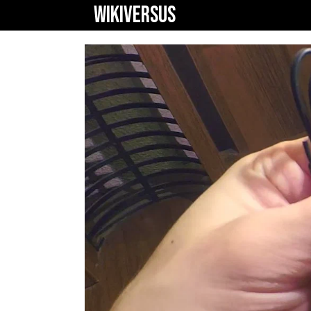
WIKIVERSUS
boarseman K25