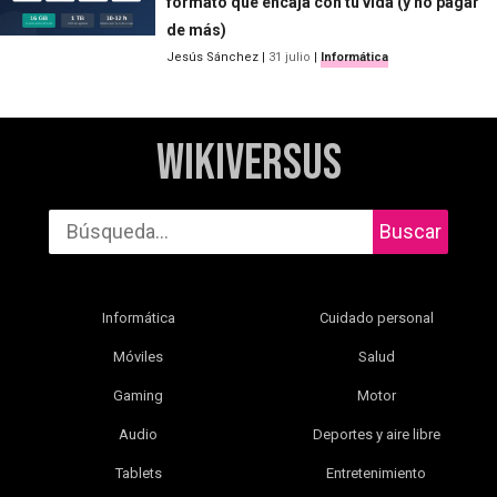
formato que encaja con tu vida (y no pagar
de más)
Jesús Sánchez
|
31 julio
|
Informática
WikiVersus
Buscar
Informática
Cuidado personal
Móviles
Salud
Gaming
Motor
Audio
Deportes y aire libre
Tablets
Entretenimiento