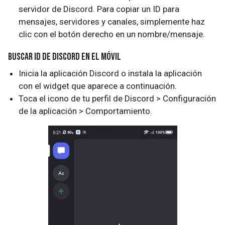
servidor de Discord. Para copiar un ID para
mensajes, servidores y canales, simplemente haz
clic con el botón derecho en un nombre/mensaje.
Buscar ID de Discord en el móvil
Inicia la aplicación Discord o instala la aplicación
con el widget que aparece a continuación.
Toca el icono de tu perfil de Discord > Configuración
de la aplicación > Comportamiento.