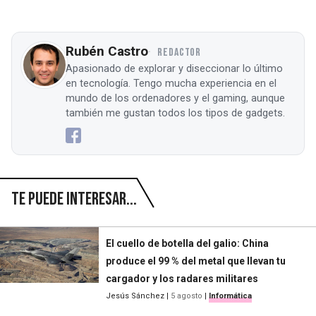
Rubén Castro
REDACTOR
Apasionado de explorar y diseccionar lo último
en tecnología. Tengo mucha experiencia en el
mundo de los ordenadores y el gaming, aunque
también me gustan todos los tipos de gadgets.
Te puede interesar...
El cuello de botella del galio: China
produce el 99 % del metal que llevan tu
cargador y los radares militares
Jesús Sánchez
|
5 agosto
|
Informática