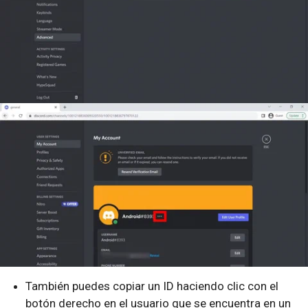
También puedes copiar un ID haciendo clic con el
botón derecho en el usuario que se encuentra en un