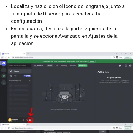
Localiza y haz clic en el icono del engranaje junto a
tu etiqueta de Discord para acceder a tu
configuración.
En los ajustes, desplaza la parte izquierda de la
pantalla y selecciona Avanzado en Ajustes de la
aplicación.