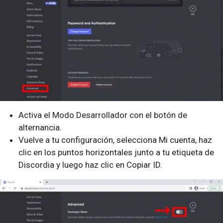
Activa el Modo Desarrollador con el botón de
alternancia.
Vuelve a tu configuración, selecciona Mi cuenta, haz
clic en los puntos horizontales junto a tu etiqueta de
Discordia y luego haz clic en Copiar ID.