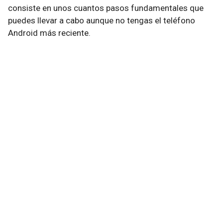
consiste en unos cuantos pasos fundamentales que
puedes llevar a cabo aunque no tengas el teléfono
Android más reciente.