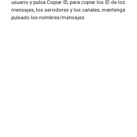
usuario y pulsa Copiar ID, para copiar los ID de los
mensajes, los servidores y los canales, mantenga
pulsado los nombres/mensajes.