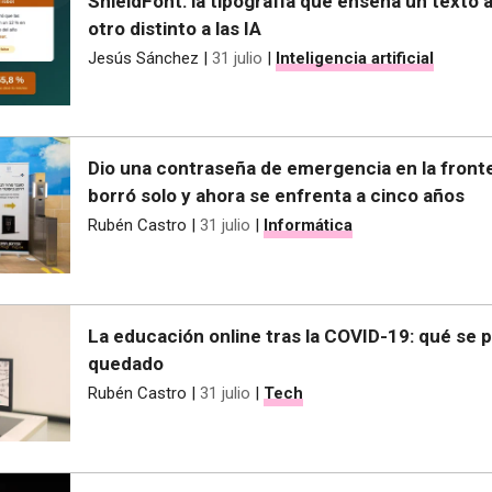
ShieldFont: la tipografía que enseña un texto 
otro distinto a las IA
Jesús Sánchez
|
31 julio
|
Inteligencia artificial
Dio una contraseña de emergencia en la fronte
borró solo y ahora se enfrenta a cinco años
Rubén Castro
|
31 julio
|
Informática
La educación online tras la COVID-19: qué se 
quedado
Rubén Castro
|
31 julio
|
Tech