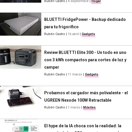
Rubén Castro
|
4 septiembre
|
Hogar
BLUETTI FridgePower - Backup dedicado
para tu frigorífico
Rubén Castro
|
16 abril
|
Gadgets
Review BLUETTI Elite 300 - Un todo en uno
con 3 kWh compactos para cortes de luz y
camper
Rubén Castro
|
11 marzo
|
Gadgets
Probamos el cargador más polivalente - el
UGREEN Nexode 100W Retractable
Rubén Castro
|
1 marzo
|
Móviles
El hype de la IA choca con la realidad: la