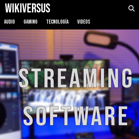
WikiVersus
AUDIO
GAMING
TECNOLOGÍA
VIDEOS