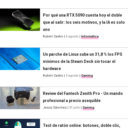
Por qué una RTX 5090 cuesta hoy el doble
que al salir: los seis motivos, y la IA es solo
uno
Rubén Castro
|
6 agosto
|
Informática
Un parche de Linux sube un 31,8 % los FPS
mínimos de la Steam Deck sin tocar el
hardware
Rubén Castro
|
5 agosto
|
Gaming
Review del Fantech Zenith Pro - Un mando
profesional a precio asequible
Jesús Sánchez
|
31 julio
|
Gaming
Test de ratón online: botones, doble clic,