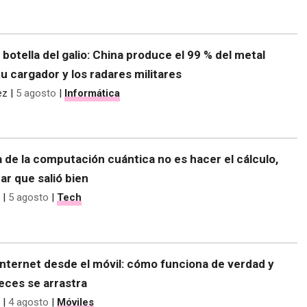
e botella del galio: China produce el 99 % del metal
tu cargador y los radares militares
ez
|
5 agosto
|
Informática
 de la computación cuántica no es hacer el cálculo,
r que salió bien
|
5 agosto
|
Tech
nternet desde el móvil: cómo funciona de verdad y
eces se arrastra
|
4 agosto
|
Móviles