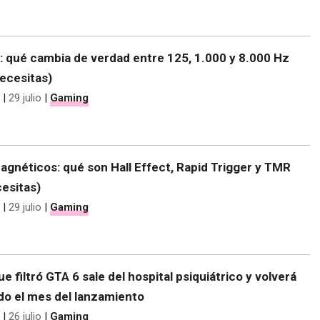
e: qué cambia de verdad entre 125, 1.000 y 8.000 Hz
ecesitas)
|
29 julio
|
Gaming
gnéticos: qué son Hall Effect, Rapid Trigger y TMR
cesitas)
|
29 julio
|
Gaming
ue filtró GTA 6 sale del hospital psiquiátrico y volverá
do el mes del lanzamiento
|
26 julio
|
Gaming