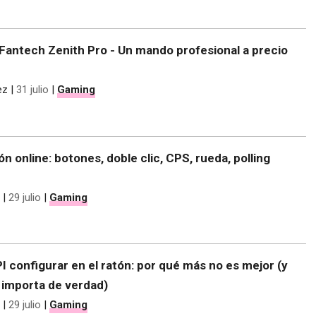
Fantech Zenith Pro - Un mando profesional a precio
ez
|
31 julio
|
Gaming
ón online: botones, doble clic, CPS, rueda, polling
|
29 julio
|
Gaming
 configurar en el ratón: por qué más no es mejor (y
e importa de verdad)
|
29 julio
|
Gaming