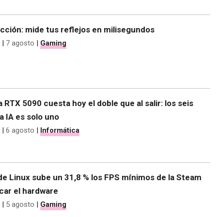
cción: mide tus reflejos en milisegundos
|
7 agosto
|
Gaming
 RTX 5090 cuesta hoy el doble que al salir: los seis
la IA es solo uno
|
6 agosto
|
Informática
de Linux sube un 31,8 % los FPS mínimos de la Steam
car el hardware
|
5 agosto
|
Gaming