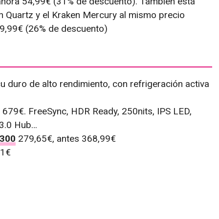
ahora 54,99€ (31% de descuento). También está
en Quartz y el Kraken Mercury al mismo precio
9,99€ (26% de descuento)
 duro de alto rendimiento, con refrigeración activa
679€. FreeSync, HDR Ready, 250nits, IPS LED,
 3.0 Hub…
5300
279,65€, antes 368,99€
1€