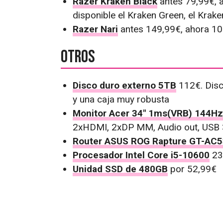
Razer Kraken Black
antes 79,99€, 
disponible el Kraken Green, el Krak
Razer Nari
antes 149,99€, ahora 10
Otros
Disco duro externo 5TB
112€. Discu
y una caja muy robusta
Monitor Acer 34" 1ms(VRB) 144Hz
2xHDMI, 2xDP MM, Audio out, USB
Router ASUS ROG Rapture GT-AC
Procesador Intel Core i5-10600
23
Unidad SSD de 480GB
por 52,99€