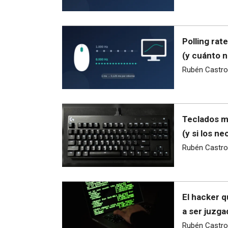
Polling rat
(y cuánto n
Rubén Castro
Teclados ma
(y si los ne
Rubén Castro
El hacker q
a ser juzga
Rubén Castro