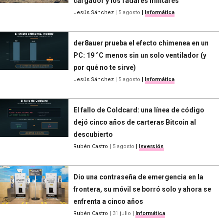
cargador y los radares militares
Jesús Sánchez
|
5 agosto
|
Informática
der8auer prueba el efecto chimenea en un
PC: 19 °C menos sin un solo ventilador (y
por qué no te sirve)
Jesús Sánchez
|
5 agosto
|
Informática
El fallo de Coldcard: una línea de código
dejó cinco años de carteras Bitcoin al
descubierto
Rubén Castro
|
5 agosto
|
Inversión
Dio una contraseña de emergencia en la
frontera, su móvil se borró solo y ahora se
enfrenta a cinco años
Rubén Castro
|
31 julio
|
Informática