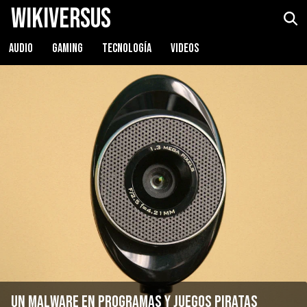
WikiVersus
AUDIO
GAMING
TECNOLOGÍA
VIDEOS
Un malware en programas y juegos piratas