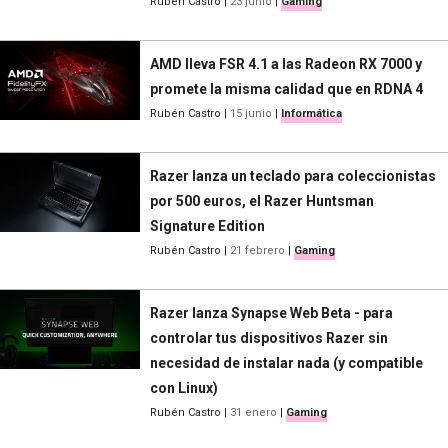
Rubén Castro
|
23 junio
|
Gaming
AMD lleva FSR 4.1 a las Radeon RX 7000 y
promete la misma calidad que en RDNA 4
Rubén Castro
|
15 junio
|
Informática
Razer lanza un teclado para coleccionistas
por 500 euros, el Razer Huntsman
Signature Edition
Rubén Castro
|
21 febrero
|
Gaming
Razer lanza Synapse Web Beta - para
controlar tus dispositivos Razer sin
necesidad de instalar nada (y compatible
con Linux)
Rubén Castro
|
31 enero
|
Gaming