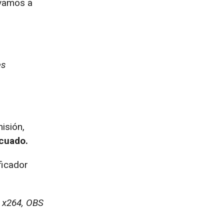
 vamos a
es
isión,
cuado.
ficador
es x264, OBS