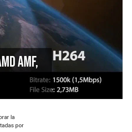
AMD AMF,
rar la
itadas por