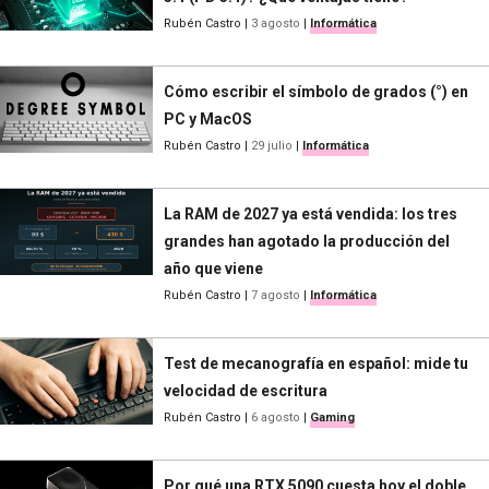
Rubén Castro
|
3 agosto
|
Informática
Cómo escribir el símbolo de grados (°) en
PC y MacOS
Rubén Castro
|
29 julio
|
Informática
La RAM de 2027 ya está vendida: los tres
grandes han agotado la producción del
año que viene
Rubén Castro
|
7 agosto
|
Informática
Test de mecanografía en español: mide tu
velocidad de escritura
Rubén Castro
|
6 agosto
|
Gaming
Por qué una RTX 5090 cuesta hoy el doble