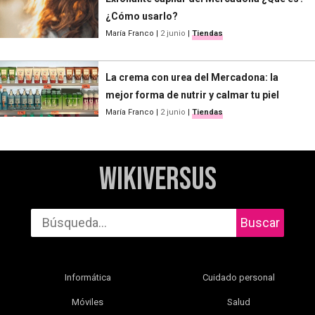
¿Cómo usarlo?
María Franco
|
2 junio
|
Tiendas
La crema con urea del Mercadona: la
mejor forma de nutrir y calmar tu piel
María Franco
|
2 junio
|
Tiendas
WikiVersus
Buscar
Informática
Cuidado personal
Móviles
Salud