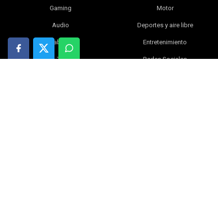
Gaming
Motor
Audio
Deportes y aire libre
Tablets
Entretenimiento
TV
Redes Sociales
Fotografía y vídeo
Libros
Electrónica y gadgets
Bebé
Inteligencia artificial
Blog
Ciencia
Ofertas
Hogar
Tiendas online
Índice
|
Contacta con nosotros
|
Política de privacidad
|
Política de cookies
|
Aviso legal