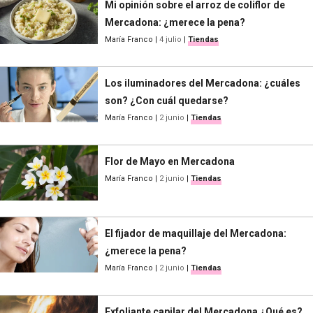
Mi opinión sobre el arroz de coliflor de
Mercadona: ¿merece la pena?
María Franco
|
4 julio
|
Tiendas
Los iluminadores del Mercadona: ¿cuáles
son? ¿Con cuál quedarse?
María Franco
|
2 junio
|
Tiendas
Flor de Mayo en Mercadona
María Franco
|
2 junio
|
Tiendas
El fijador de maquillaje del Mercadona:
¿merece la pena?
María Franco
|
2 junio
|
Tiendas
Exfoliante capilar del Mercadona ¿Qué es?