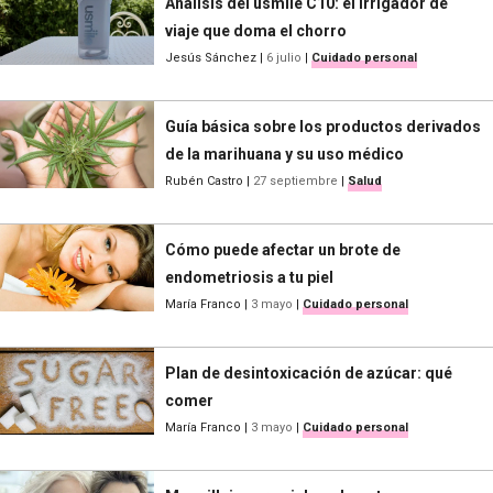
Análisis del usmile C10: el irrigador de
viaje que doma el chorro
Jesús Sánchez
|
6 julio
|
Cuidado personal
Guía básica sobre los productos derivados
de la marihuana y su uso médico
Rubén Castro
|
27 septiembre
|
Salud
Cómo puede afectar un brote de
endometriosis a tu piel
María Franco
|
3 mayo
|
Cuidado personal
Plan de desintoxicación de azúcar: qué
comer
María Franco
|
3 mayo
|
Cuidado personal