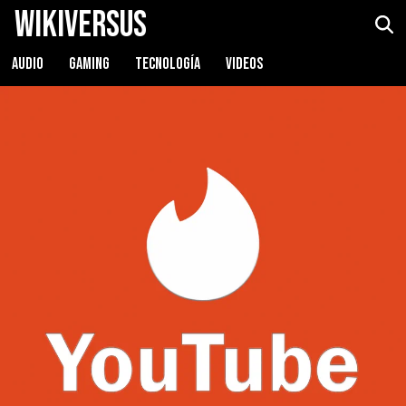
WikiVersus
AUDIO
GAMING
TECNOLOGÍA
VIDEOS