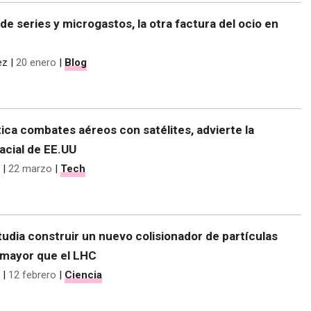
e series y microgastos, la otra factura del ocio en
ez
|
20 enero
|
Blog
ica combates aéreos con satélites, advierte la
acial de EE.UU
|
22 marzo
|
Tech
udia construir un nuevo colisionador de partículas
 mayor que el LHC
|
12 febrero
|
Ciencia