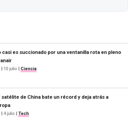
 casi es succionado por una ventanilla rota en pleno
anair
|
10 julio
|
Ciencia
 satélite de China bate un récord y deja atrás a
uropa
|
4 julio
|
Tech