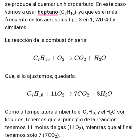
se produce al quemar un hidrocarburo. En este caso
vamos a usar
heptano
(C
H
), ya que es el más
7
16
frecuente en los aerosoles tipo 3 en 1, WD-40 y
similares.
La reacción de la combustión sería:
C
7
H
16
+
O
2
→
C
O
2
+
H
2
O
Que, si la ajustamos, quedaría:
C
7
H
16
+
11
O
2
→
7
C
O
2
+
8
H
2
O
Como a temperatura ambiente el C
H
y el H
O son
7
16
2
líquidos, tenemos que al principio de la reacción
tenemos 11 moles de gas (11O
), mientras que al final
2
tenemos solo 7 (7CO
).
2