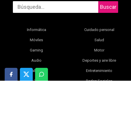
Buscar
Informática
Cuidado personal
Móviles
Salud
Gaming
Motor
Audio
Deportes y aire libre
Tablets
Entretenimiento
TV
Redes Sociales
Fotografía y vídeo
Libros
Electrónica y gadgets
Bebé
Inteligencia artificial
Blog
Ciencia
Ofertas