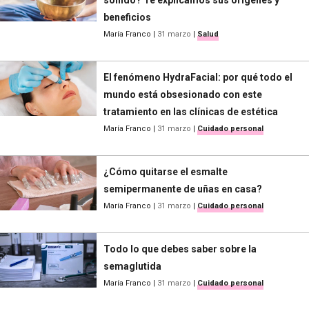
sonido? Te explicamos sus orígenes y
beneficios
María Franco
|
31 marzo
|
Salud
El fenómeno HydraFacial: por qué todo el
mundo está obsesionado con este
tratamiento en las clínicas de estética
María Franco
|
31 marzo
|
Cuidado personal
¿Cómo quitarse el esmalte
semipermanente de uñas en casa?
María Franco
|
31 marzo
|
Cuidado personal
Todo lo que debes saber sobre la
semaglutida
María Franco
|
31 marzo
|
Cuidado personal