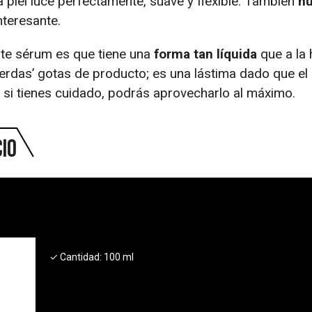
la piel luce perfectamente, suave y flexible. También
h
nteresante.
ste sérum es que tiene una
forma tan líquida
que a la 
pierdas’ gotas de producto; es una lástima dado que el
 si tienes cuidado, podrás aprovecharlo al máximo.
cio
✓ Cantidad:
100 ml