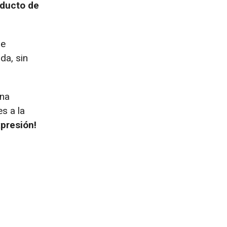
ducto de
de
da, sin
una
s a la
xpresión!