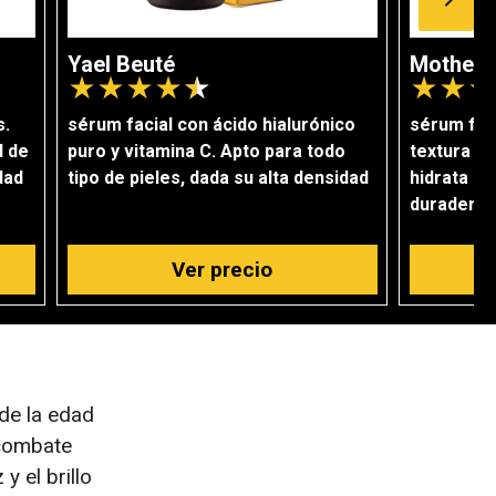
Yael Beuté
Mother 
★
★
★
★
★
★
★
★
s.
sérum facial con ácido hialurónico
sérum faci
d de
puro y vitamina C. Apto para todo
textura li
idad
tipo de pieles, dada su alta densidad
hidrata la
duradera p
Ver precio
de la edad
 combate
y el brillo