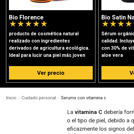
Bio Florence
Bio Satin Na
★
★
★
★
★
★
★
★
★
producto de cosmética natural
Sérum orgánic
realizado con ingredientes
calidad. Inclu
derivados de agricultura ecológica.
con 30% de vit
Ideal para lucir una piel más joven
aloe vera
Ver precio
V
Inicio
›
Cuidado personal
›
Serums con vitamina c
La
vitamina C
debería form
o el tipo de piel, debido a
eficazmente los signos del 