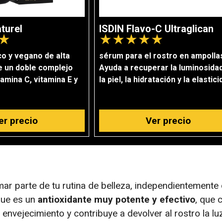
turel
ISDIN Flavo-C Ultraglican
★
★
★
★
★
★
o y vegano de alta
sérum para el rostro en ampolla
ye un doble complejo
Ayuda a recuperar la luminosida
amina C, vitamina E y
la piel, la hidratación y la elastic
er precio
Ver precio
ar parte de tu rutina de belleza, independientemente 
 que es un
antioxidante muy potente y efectivo
, que
envejecimiento y contribuye a devolver al rostro la luz 