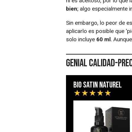
ni es aceitoso, por lo que 
bien
; algo especialmente i
Sin embargo, lo peor de e
aplicarlo es posible que ‘
solo incluye
60 ml
. Aunque
Genial calidad-pre
Bio Satin Naturel
★
★
★
★
★