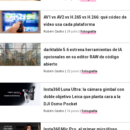
AV1 vs AV2 vs H.265 vs H.266: qué códec de
vídeo usa cada plataforma
Rubén Castro
|
24 julio
|
Fotografía
darktable 5.6 estrena herramientas de IA
opcionales en su editor RAW de código
abierto
Rubén Castro
|
22 junio
|
Fotografía
Insta360 Luna Ultra: la cámara gimbal con
doble objetivo Leica que planta cara a la
DJI Osmo Pocket
Rubén Castro
|
16 junio
|
Fotografía
Insta360 Mic Pro, el primer micrófono