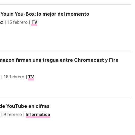
l Youin You-Box: lo mejor del momento
ez
|
15 febrero
|
TV
mazon firman una tregua entre Chromecast y Fire
|
18 febrero
|
TV
 de YouTube en cifras
|
9 febrero
|
Informática