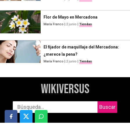
Flor de Mayo en Mercadona
María Franco
|
2 junio
|
Tiendas
El fijador de maquillaje del Mercadona:
¿merece la pena?
María Franco
|
2 junio
|
Tiendas
WikiVersus
Buscar
Informática
Cuidado personal