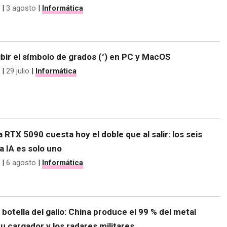
|
3 agosto
|
Informática
bir el símbolo de grados (°) en PC y MacOS
|
29 julio
|
Informática
 RTX 5090 cuesta hoy el doble que al salir: los seis
la IA es solo uno
|
6 agosto
|
Informática
e botella del galio: China produce el 99 % del metal
tu cargador y los radares militares