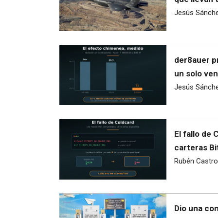
Jesús Sánch
der8auer p
un solo ven
Jesús Sánch
El fallo de
carteras Bi
Rubén Castro
Dio una con