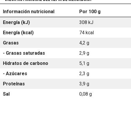
Información nutricional
Por 100 g
Energía (kJ)
308 kJ
Energía (kcal)
74 kcal
Grasas
4,2 g
- Grasas saturadas
2,9 g
Hidratos de carbono
5,1 g
- Azúcares
2,3 g
Proteínas
3,9 g
Sal
0,08 g