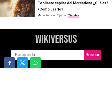
Exfoliante capilar del Mercadona ¿Qué es?
¿Cómo usarlo?
María Franco
|
2 junio
|
Tiendas
WikiVersus
Buscar
Informática
Cuidado personal
Móviles
Salud
Gaming
Motor
Audio
Deportes y aire libre
Tablets
Entretenimiento