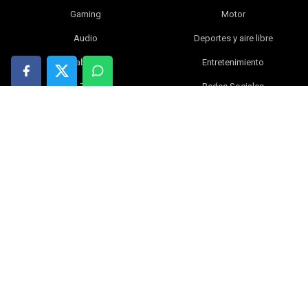
Gaming
Motor
Audio
Deportes y aire libre
Tablets
Entretenimiento
TV
Redes Sociales
Fotografía y vídeo
Libros
Electrónica y gadgets
Bebé
Inteligencia artificial
Blog
Ciencia
Ofertas
Hogar
Tiendas online
Índice
|
Contacta con nosotros
|
Política de privacidad
|
Política de cookies
|
Aviso legal