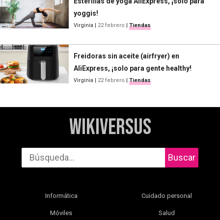
Esterillas de yoga AliExpress, ¡solo para
yoggis!
Virginia
|
22 febrero
|
Tiendas
Freidoras sin aceite (airfryer) en
AliExpress, ¡solo para gente healthy!
Virginia
|
22 febrero
|
Tiendas
WikiVersus
Buscar
Informática
Cuidado personal
Móviles
Salud