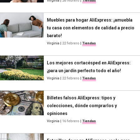
Virginia
|
26 febrero
|
Tiendas
Muebles para hogar AliExpress: ¡amuebla
tu casa con elementos de calidad a precio
barato!
Virginia
|
22 febrero
|
Tiendas
Los mejores cortacésped en AliExpress:
¡para un jardín perfecto todo el año!
Virginia
|
22 febrero
|
Tiendas
Billetes falsos AliExpress: tipos y
colecciones, dónde comprarlos y
opiniones
Virginia
|
16 febrero
|
Tiendas