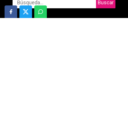
Buscar
Informática
Cuidado personal
Móviles
Salud
Gaming
Motor
Audio
Deportes y aire libre
Tablets
Entretenimiento
TV
Redes Sociales
Fotografía y vídeo
Libros
Electrónica y gadgets
Bebé
Inteligencia artificial
Blog
Ciencia
Ofertas
Hogar
Tiendas online