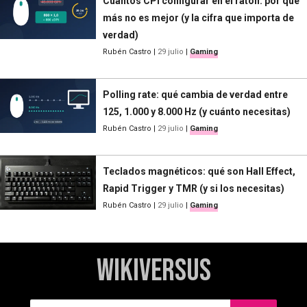
Cuántos CPI configurar en el ratón: por qué
más no es mejor (y la cifra que importa de
verdad)
Rubén Castro
|
29 julio
|
Gaming
Polling rate: qué cambia de verdad entre
125, 1.000 y 8.000 Hz (y cuánto necesitas)
Rubén Castro
|
29 julio
|
Gaming
Teclados magnéticos: qué son Hall Effect,
Rapid Trigger y TMR (y si los necesitas)
Rubén Castro
|
29 julio
|
Gaming
WikiVersus