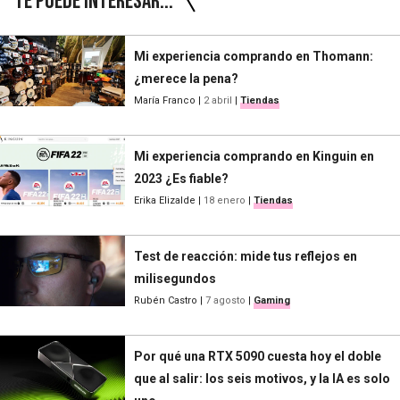
Te puede interesar...
Mi experiencia comprando en Thomann:
¿merece la pena?
María Franco
|
2 abril
|
Tiendas
Mi experiencia comprando en Kinguin en
2023 ¿Es fiable?
Erika Elizalde
|
18 enero
|
Tiendas
Test de reacción: mide tus reflejos en
milisegundos
Rubén Castro
|
7 agosto
|
Gaming
Por qué una RTX 5090 cuesta hoy el doble
que al salir: los seis motivos, y la IA es solo