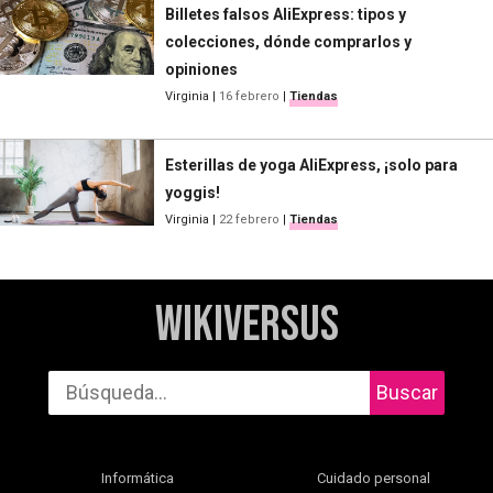
Billetes falsos AliExpress: tipos y
colecciones, dónde comprarlos y
opiniones
Virginia
|
16 febrero
|
Tiendas
Esterillas de yoga AliExpress, ¡solo para
yoggis!
Virginia
|
22 febrero
|
Tiendas
WikiVersus
Buscar
Informática
Cuidado personal