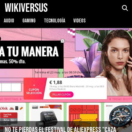
WikiVersus
AUDIO
GAMING
TECNOLOGÍA
VIDEOS
No te pierdas el festival de AliExpress "Caza