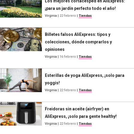
Los mejores cortacésped en AliExpress:
¡para un jardín perfecto todo el año!
Virginia
|
22 febrero
|
Tiendas
Billetes falsos AliExpress: tipos y
colecciones, dónde comprarlos y
opiniones
Virginia
|
16 febrero
|
Tiendas
Esterillas de yoga AliExpress, ¡solo para
yoggis!
Virginia
|
22 febrero
|
Tiendas
Freidoras sin aceite (airfryer) en
AliExpress, ¡solo para gente healthy!
Virginia
|
22 febrero
|
Tiendas