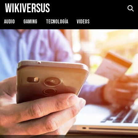
WikiVersus
AUDIO
GAMING
TECNOLOGÍA
VIDEOS