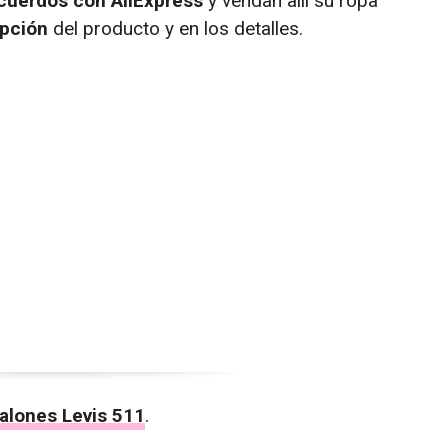
cuerdos con AliExpress
y vendan allí su ropa
ipción
del producto y en los detalles.
alones Levis 511
.