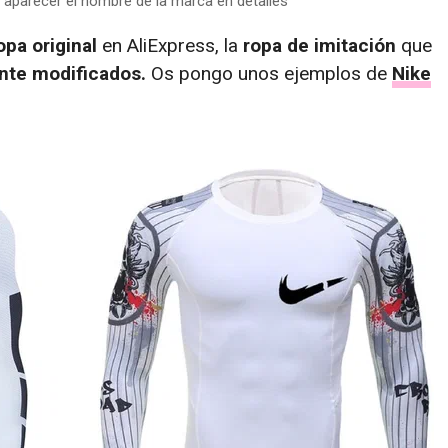
e aparecer el nombre de la marca en detalles
pa original
en AliExpress, la
ropa de imitación
que
nte modificados.
Os pongo unos ejemplos de
Nike