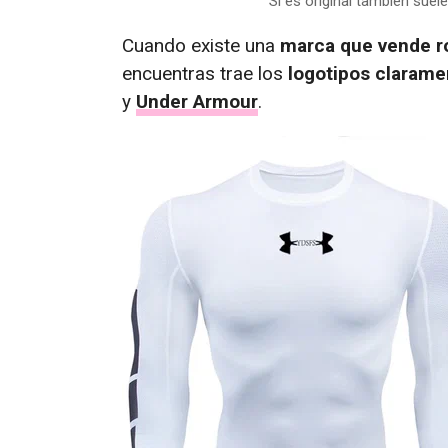
Si es original también suel
Cuando existe una
marca que vende ro
encuentras trae los
logotipos clarame
y
Under Armour
.